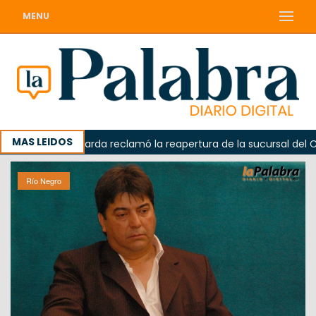
MENU
MAS LEIDOS
a
Odarda reclamó la reapertura de la sucursal del Correo
Río Negro