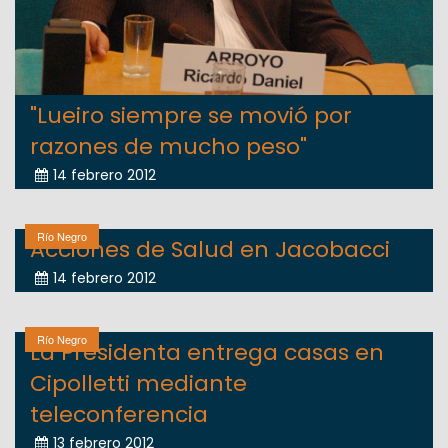
"Lueiro siempre se movió por
razones de mucho peso"
14 febrero 2012
Río Negro
Acciones de Salud en Jacobacci
14 febrero 2012
Río Negro
La Presidenta entrega casas en
Cipolletti mediante
teleconferencia
13 febrero 2012