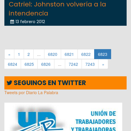
Catriel: Johnston volvería a la
intendencia
13 febrero 2012
«
1
2
...
6820
6821
6822
6823
6824
6825
6826
...
7242
7243
»
SEGUINOS EN TWITTER
Tweets por Diario La Palabra