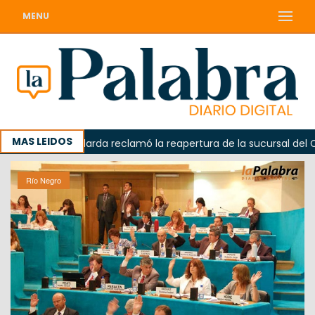
MENU
MAS LEIDOS
a
Odarda reclamó la reapertura de la sucursal del Correo
Río Negro