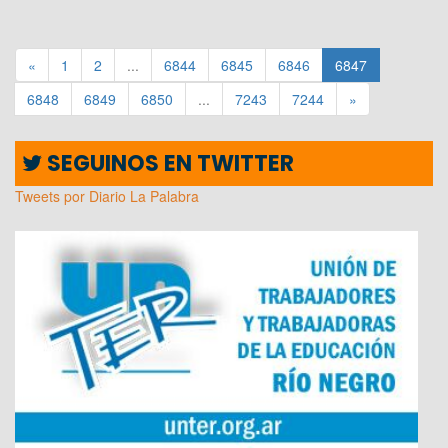
«
1
2
...
6844
6845
6846
6847
6848
6849
6850
...
7243
7244
»
SEGUINOS EN TWITTER
Tweets por Diario La Palabra