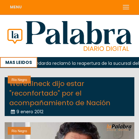
MENU
MAS LEIDOS
orada
Odarda reclamó la reapertura de la sucursal del Co
Río Negro
Weretilneck dijo estar
"reconfortado" por el
acompañamiento de Nación
9 enero 2012
Río Negro