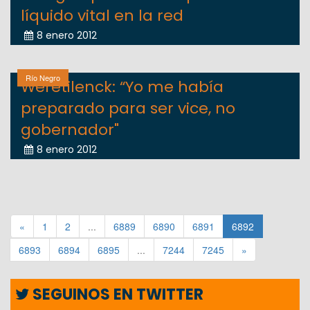
líquido vital en la red
8 enero 2012
Río Negro
Weretilenck: “Yo me había
preparado para ser vice, no
gobernador"
8 enero 2012
«
1
2
...
6889
6890
6891
6892
6893
6894
6895
...
7244
7245
»
SEGUINOS EN TWITTER