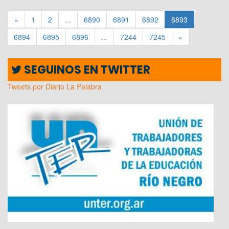
«
1
2
...
6890
6891
6892
6893
6894
6895
6896
...
7244
7245
»
SEGUINOS EN TWITTER
Tweets por Diario La Palabra