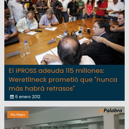
El IPROSS adeuda 115 millones:
Weretilneck prometió que "nunca
más habrá retrasos"
6 enero 2012
Río Negro