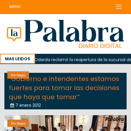
MENU
MAS LEIDOS
rada
Odarda reclamó la reapertura de la sucursal del Co
Río Negro
“Gobierno e intendentes estamos
fuertes para tomar las decisiones
que haya que tomar”
7 enero 2012
Río Negro