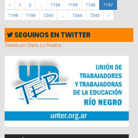
«
1
2
...
7194
7195
7196
7197
7198
7199
7200
...
7244
7245
»
SEGUINOS EN TWITTER
Tweets por Diario La Palabra