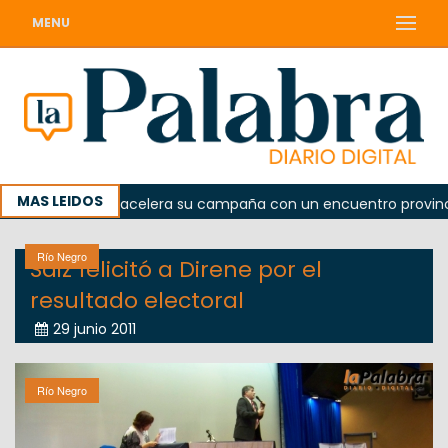
MENU
MAS LEIDOS
El peronismo acelera su campaña con un encuentro provincial 
Río Negro
Saiz felicitó a Direne por el
resultado electoral
29 junio 2011
Río Negro