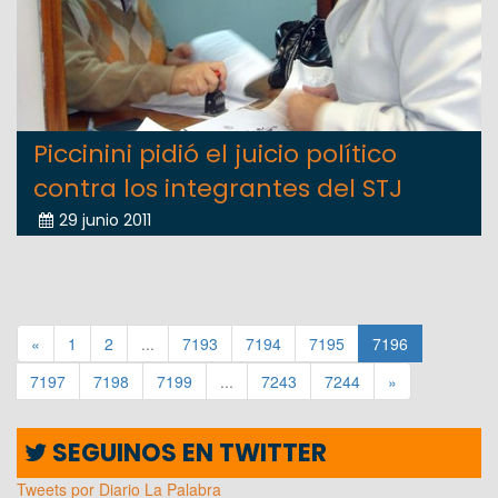
Piccinini pidió el juicio político
contra los integrantes del STJ
29 junio 2011
«
1
2
...
7193
7194
7195
7196
7197
7198
7199
...
7243
7244
»
SEGUINOS EN TWITTER
Tweets por Diario La Palabra