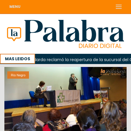
MENU
MAS LEIDOS
a
Odarda reclamó la reapertura de la sucursal del Corre
Río Negro