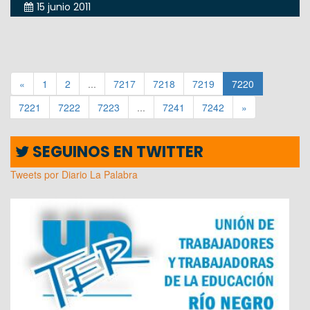
15 junio 2011
«
1
2
...
7217
7218
7219
7220
7221
7222
7223
...
7241
7242
»
SEGUINOS EN TWITTER
Tweets por Diario La Palabra