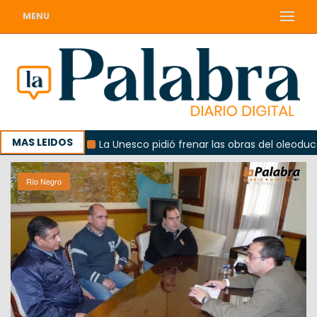
MENU
MAS LEIDOS
obierno
La Unesco pidió frenar las obras del oleoducto e
Río Negro