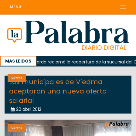
MENU
MAS LEIDOS
a
Odarda reclamó la reapertura de la sucursal del Correo
Viedma
Los municipales de Viedma
aceptaron una nueva oferta
salarial
20 abril 2012
Viedma