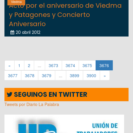
Viedma
Acto por el aniversario de Viedma
y Patagones y Concierto
Aniversario
20 abril 2012
«
1
2
...
3673
3674
3675
3676
3677
3678
3679
...
3899
3900
»
SEGUINOS EN TWITTER
Tweets por Diario La Palabra