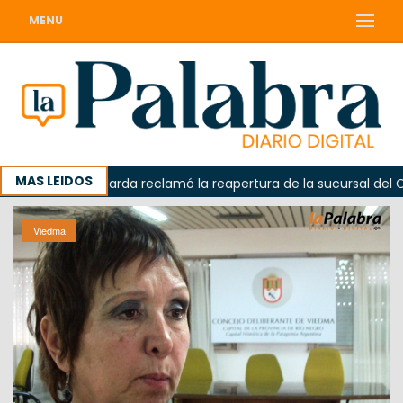
MENU
MAS LEIDOS
Odarda reclamó la reapertura de la sucursal del Correo 
Viedma