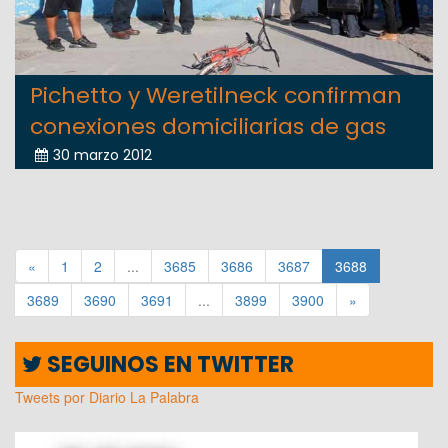
Pichetto y Weretilneck confirman
conexiones domiciliarias de gas
30 marzo 2012
«
1
2
...
3685
3686
3687
3688
3689
3690
3691
...
3899
3900
»
SEGUINOS EN TWITTER
Tweets por Diario La Palabra