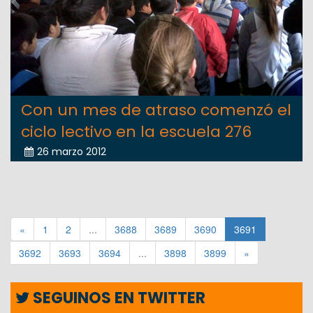
Con un mes de atraso comenzó el
ciclo lectivo en la escuela 276
26 marzo 2012
«
1
2
...
3688
3689
3690
3691
3692
3693
3694
...
3898
3899
»
SEGUINOS EN TWITTER