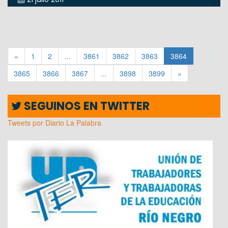
«
1
2
...
3861
3862
3863
3864
3865
3866
3867
...
3898
3899
»
SEGUINOS EN TWITTER
Tweets por Diario La Palabra