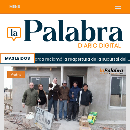
MENU
MAS LEIDOS
Odarda reclamó la reapertura de la sucursal del Correo 
Viedma