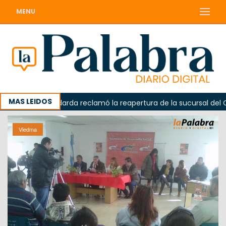
MENU
MAS LEIDOS
Odarda reclamó la reapertura de la sucursal del Correo A
Viedma