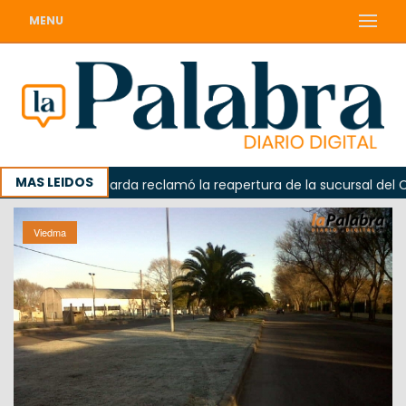
MENU
MAS LEIDOS
a
Odarda reclamó la reapertura de la sucursal del Corre
Viedma