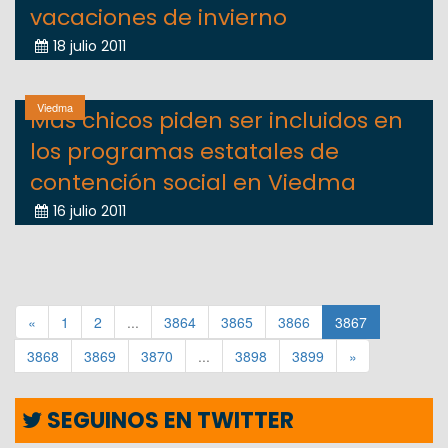
vacaciones de invierno
18 julio 2011
Viedma
Más chicos piden ser incluidos en
los programas estatales de
contención social en Viedma
16 julio 2011
«
1
2
...
3864
3865
3866
3867
3868
3869
3870
...
3898
3899
»
SEGUINOS EN TWITTER