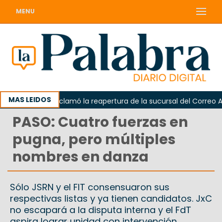
MENU
MAS LEIDOS
Odarda reclamó la reapertura de la sucursal del Correo Argent
PASO: Cuatro fuerzas en
pugna, pero múltiples
nombres en danza
Sólo JSRN y el FIT consensuaron sus
respectivas listas y ya tienen candidatos. JxC
no escapará a la disputa interna y el FdT
aspira lograr unidad con intervención