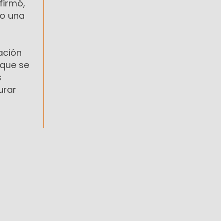
firmó,
no una
ación
 que se
s
urar