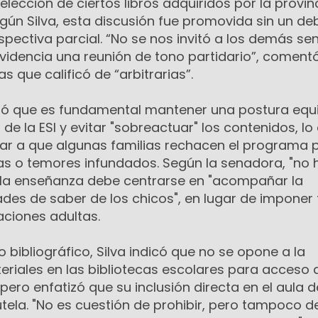
elección de ciertos libros adquiridos por la provin
gún Silva, esta discusión fue promovida sin un de
pectiva parcial. “No se nos invitó a los demás s
videncia una reunión de tono partidario”, comentó
as que calificó de “arbitrarias”.
ró que es fundamental mantener una postura equi
e la ESI y evitar "sobreactuar" los contenidos, lo 
evar a que algunas familias rechacen el programa 
s o temores infundados. Según la senadora, "no 
 y la enseñanza debe centrarse en "acompañar la
ades de saber de los chicos", en lugar de impone
aciones adultas.
to bibliográfico, Silva indicó que no se opone a la
eriales en las bibliotecas escolares para acceso 
pero enfatizó que su inclusión directa en el aula 
tela. "No es cuestión de prohibir, pero tampoco d