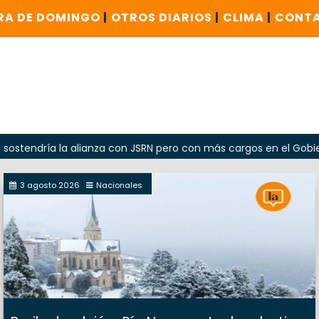
RA DE DOMINGO
|
OTROS DIARIOS
|
CLIMA
|
CONT
ía la alianza con JSRN pero con más cargos en el Gobierno
3 agosto 2026
Nacionales