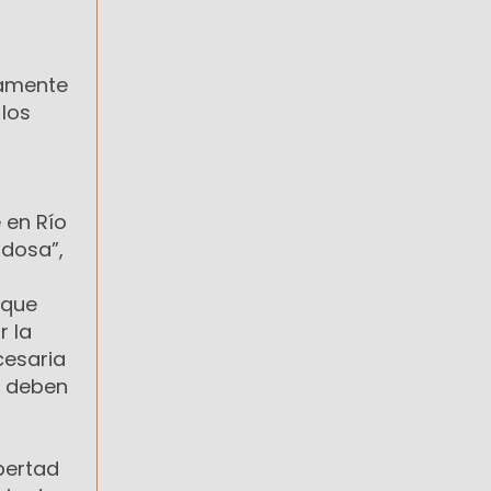
camente
 los
 en Río
adosa”,
 que
r la
cesaria
e deben
ibertad