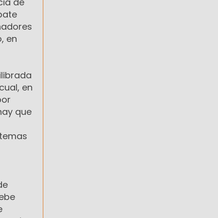
cia de
bate
enadores
, en
librada
cual, en
por
hay que
r temas
de
debe
e