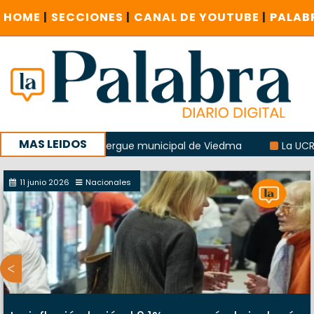
HOME
|
SECCIONES
|
CANAL DE YOUTUBE
|
PALAB
MAS LEIDOS
plosión del albergue municipal de Viedma
La UCR sostendr
sucursal del Correo Argentino en Sierra Grande
11 junio 2026
Nacionales