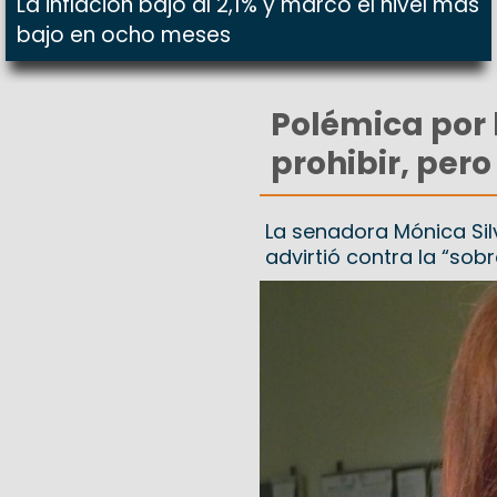
La inflación bajó al 2,1% y marcó el nivel más
bajo en ocho meses
Polémica por l
prohibir, per
La senadora Mónica Sil
advirtió contra la “sob