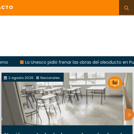
ACTO
La Unesco pidió frenar las obras del oleoducto en Punta Colo
2 agosto 2026
Nacionales