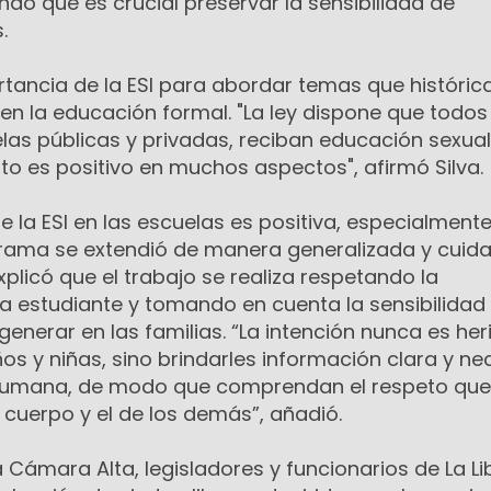
endo que es crucial preservar la sensibilidad de
.
ortancia de la ESI para abordar temas que históri
n la educación formal. "La ley dispone que todos
las públicas y privadas, reciban educación sexual
to es positivo en muchos aspectos", afirmó Silva.
 la ESI en las escuelas es positiva, especialmente
rama se extendió de manera generalizada y cuid
xplicó que el trabajo se realiza respetando la
da estudiante y tomando en cuenta la sensibilidad
nerar en las familias. “La intención nunca es heri
ños y niñas, sino brindarles información clara y ne
 humana, de modo que comprendan el respeto qu
 cuerpo y el de los demás”, añadió.
la Cámara Alta, legisladores y funcionarios de La L