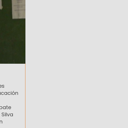
es
ucación
ebate
 Silva
n