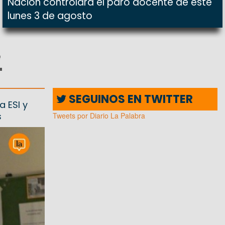
Nación controlará el paro docente de este
lunes 3 de agosto
e
"
SEGUINOS EN TWITTER
 ESI y
s
Tweets por Diario La Palabra