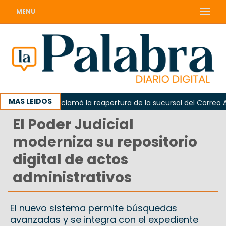
MENU
MAS LEIDOS
Odarda reclamó la reapertura de la sucursal del Correo Argen
El Poder Judicial
moderniza su repositorio
digital de actos
administrativos
El nuevo sistema permite búsquedas
avanzadas y se integra con el expediente