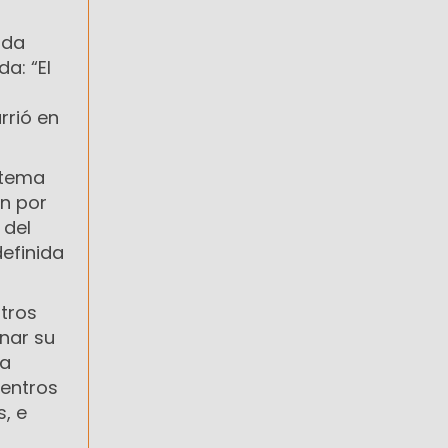
ada
a: “El
rrió en
stema
n por
 del
efinida
otros
nar su
ma
centros
, e