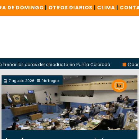
RA DE DOMINGO
|
OTROS DIARIOS
|
CLIMA
|
CONT
as obras del oleoducto en Punta Colorada
Odarda reclamó 
7 agosto 2026
Río Negro