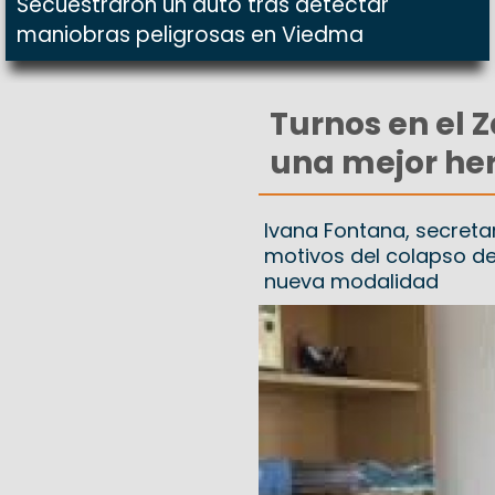
Secuestraron un auto tras detectar
maniobras peligrosas en Viedma
Turnos en el Z
una mejor he
Ivana Fontana, secretar
motivos del colapso de
nueva modalidad