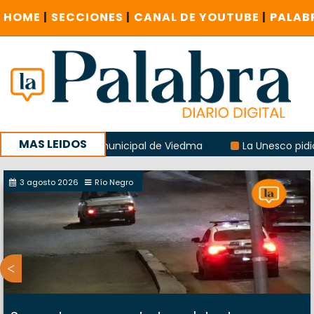
HOME
|
SECCIONES
|
CANAL DE YOUTUBE
|
PALAB
MAS LEIDOS
el albergue municipal de Viedma
La Unesco pidió frenar l
uentro provincial en Roca
3 agosto 2026
Río Negro