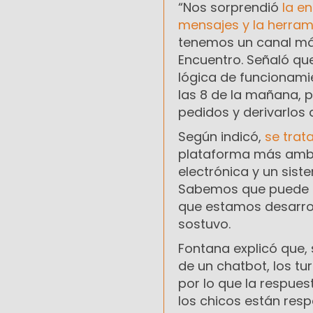
“Nos sorprendió
la e
mensajes y la herram
tenemos un canal más
Encuentro. Señaló q
lógica de funcionamie
las 8 de la mañana, p
pedidos y derivarlos
Según indicó,
se trata
plataforma más ambici
electrónica y un sist
Sabemos que puede h
que estamos desarroll
sostuvo.
Fontana explicó que, 
de un chatbot, los tu
por lo que la respue
los chicos están res