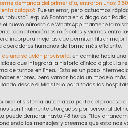
norme demanda del primer día, entraron unos 2.5
ienta colapsó
. Fue un error, pero actuamos rápid
 robusto”, explicó Fontana en diálogo con Radio
ue el nuevo número de WhatsApp mantiene la mis
nto, con atención los miércoles y viernes entre la
ero incorpora mejoras que permiten filtrar mejor 
 a operadores humanos de forma más eficiente.
 de una solución provisoria
, en camino hacia una
osa que integrará la historia clínica digital, la r
ema de turnos en línea. “Esto es un paso intermedio
aber errores, pero vamos hacia un modelo más 
ando desde el Ministerio para todos los hospitale
si bien el sistema automatiza parte del proceso a
rnos son finalmente otorgados por personal del ho
sta puede demorar hasta 48 horas. “Hoy arrancam
pondiendo los mensajes y creemos que esto nos v