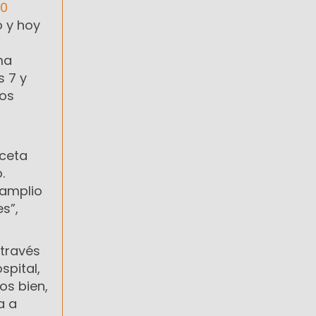
00
o y hoy
ma
s 7 y
los
eceta
.
amplio
s”,
 través
spital,
os bien,
a a