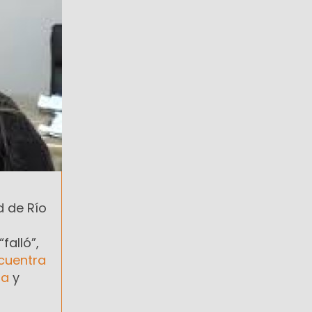
d de Río
falló”,
cuentra
ma
y