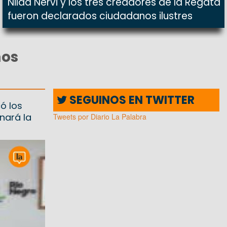
Nilda Nervi y los tres creadores de la Regata
fueron declarados ciudadanos ilustres
mos
SEGUINOS EN TWITTER
ó los
nará la
Tweets por Diario La Palabra