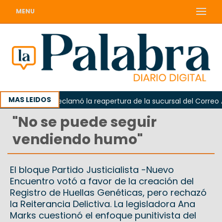
MENU
MAS LEIDOS
Odarda reclamó la reapertura de la sucursal del Correo Arge
"No se puede seguir
vendiendo humo"
El bloque Partido Justicialista -Nuevo
Encuentro votó a favor de la creación del
Registro de Huellas Genéticas, pero rechazó
la Reiterancia Delictiva. La legisladora Ana
Marks cuestionó el enfoque punitivista del