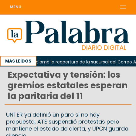
MENU
MAS LEIDOS
Odarda reclamó la reapertura de la sucursal del Correo Argen
Expectativa y tensión: los
gremios estatales esperan
la paritaria del 11
UNTER ya definió un paro si no hay
propuesta, ATE suspendió protestas pero
mantiene el estado de alerta, y UPCN guarda
silencio