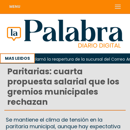
MENU
MAS LEIDOS
Odarda reclamó la reapertura de la sucursal del Correo Arge
Paritarias: cuarta
propuesta salarial que los
gremios municipales
rechazan
Se mantiene el clima de tensión en la
paritaria municipal, aunque hay expectativa