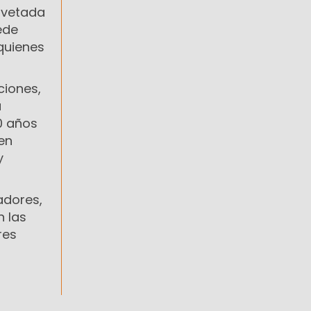
y vetada
ede
quienes
ciones,
a
0 años
en
y
adores,
n las
res