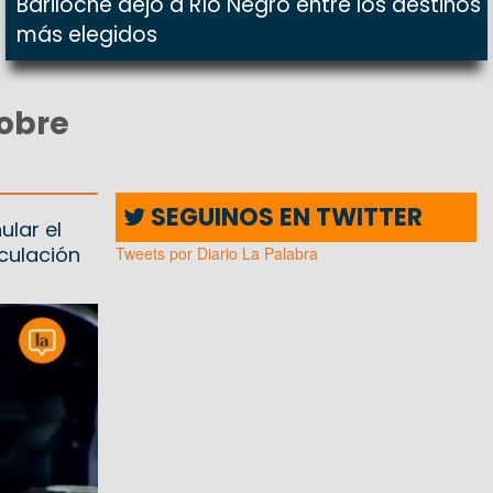
Bariloche dejó a Río Negro entre los destinos
más elegidos
sobre
SEGUINOS EN TWITTER
ular el
culación
Tweets por Diario La Palabra