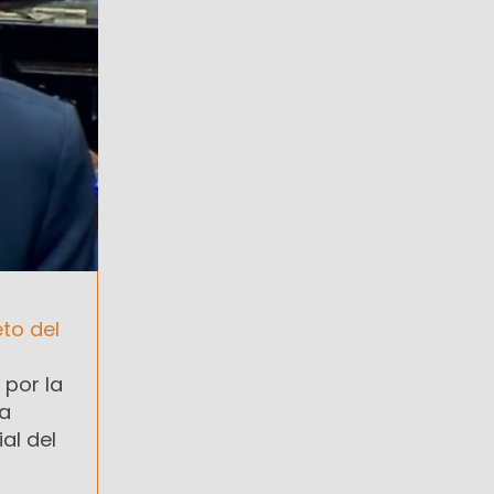
eto del
 por la
ia
al del