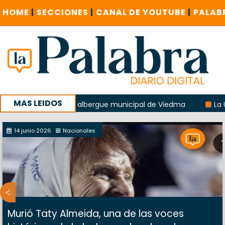
HOME
|
SECCIONES
|
CANAL DE YOUTUBE
|
PALAB
MAS LEIDOS
explosión del albergue municipal de Viedma
La Unesco pid
 con un encuentro provincial en Roca
14 junio 2026
Nacionales
Murió Taty Almeida, una de las voces