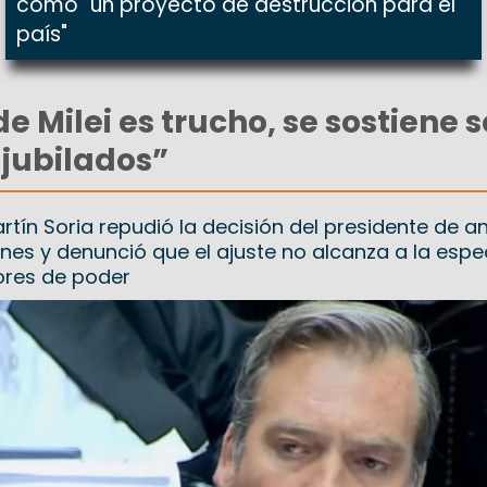
como "un proyecto de destrucción para el
país"
de Milei es trucho, se sostiene 
s jubilados”
rtín Soria repudió la decisión del presidente de an
ones y denunció que el ajuste no alcanza a la espe
tores de poder