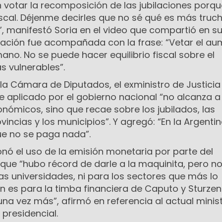
 votar la recomposición de las jubilaciones porqu
iscal. Déjenme decirles que no sé qué es más trucho
”, manifestó Soria en el video que compartió en s
icación fue acompañada con la frase: “Vetar el a
mano. No se puede hacer equilibrio fiscal sobre el
s vulnerables”.
 la Cámara de Diputados, el exministro de Justicia
e aplicado por el gobierno nacional “no alcanza a
nómicos, sino que recae sobre los jubilados, las
vincias y los municipios”. Y agregó: “En la Argenti
ue no se paga nada”.
nó el uso de la emisión monetaria por parte del
que “hubo récord de darle a la maquinita, pero n
 las universidades, ni para los sectores que más lo
ón es para la timba financiera de Caputo y Sturze
na vez más”, afirmó en referencia al actual minis
presidencial.