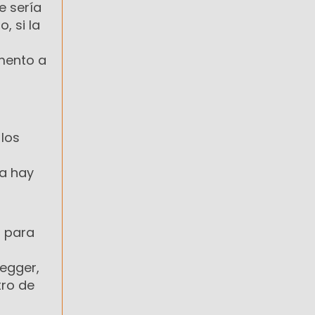
e sería
, si la
u
umento a
 los
na hay
o para
negger,
tro de