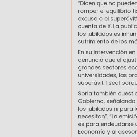
“Dicen que no pueden
romper el equilibrio f
excusa o el superávit
cuenta de X. La publ
los jubilados es inhu
sufrimiento de los má
En su intervención en
denunció que el ajust
grandes sectores eco
universidades, las pro
superávit fiscal porq
Soria también cuestio
Gobierno, señalando 
los jubilados ni para
necesitan”. “La emisi
es para endeudarse u
Economía y al asesor 