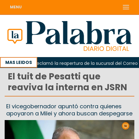
MENU
MAS LEIDOS
Odarda reclamó la reapertura de la sucursal del Correo Arge
El tuit de Pesatti que
reaviva la interna en JSRN
El vicegobernador apuntó contra quienes
apoyaron a Milei y ahora buscan despegarse