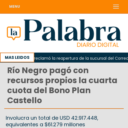
MENU
MAS LEIDOS
Odarda reclamó la reapertura de la sucursal del Correo Ar
Río Negro pagó con
recursos propios la cuarta
cuota del Bono Plan
Castello
Involucra un total de USD 42.917.448,
equivalentes a $61.279 millones