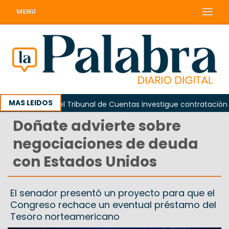
MENU
MAS LEIDOS
Piden que el Tribunal de Cuentas investigue contratación de b
Doñate advierte sobre
negociaciones de deuda
con Estados Unidos
El senador presentó un proyecto para que el
Congreso rechace un eventual préstamo del
Tesoro norteamericano