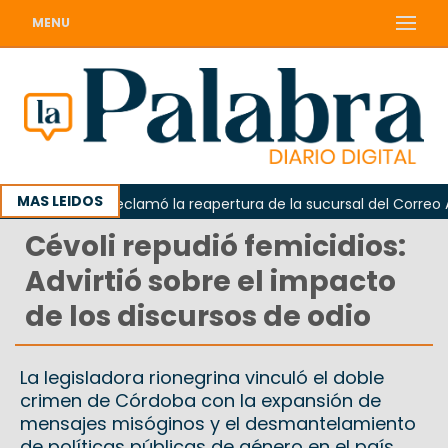
MENU
MAS LEIDOS
Odarda reclamó la reapertura de la sucursal del Correo Arge
Cévoli repudió femicidios:
Advirtió sobre el impacto
de los discursos de odio
La legisladora rionegrina vinculó el doble
crimen de Córdoba con la expansión de
mensajes misóginos y el desmantelamiento
de políticas públicas de género en el país.