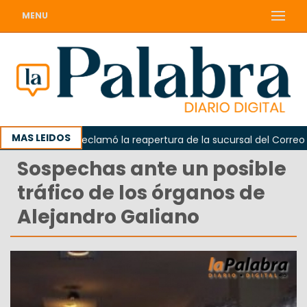
MENU
MAS LEIDOS
Odarda reclamó la reapertura de la sucursal del Correo Arge
Sospechas ante un posible
tráfico de los órganos de
Alejandro Galiano