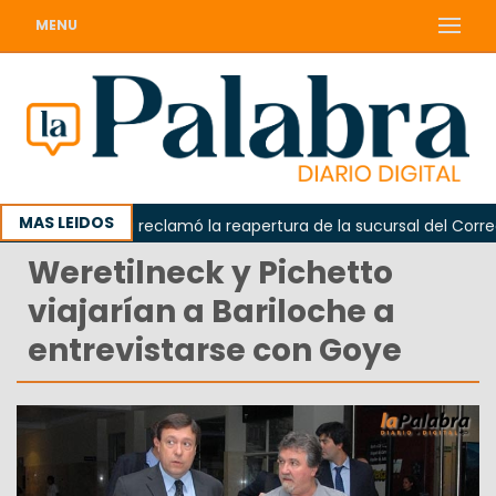
MENU
MAS LEIDOS
Odarda reclamó la reapertura de la sucursal del Correo Ar
Weretilneck y Pichetto
viajarían a Bariloche a
entrevistarse con Goye