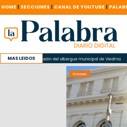
HOME
|
SECCIONES
|
CANAL DE YOUTUBE
|
PALAB
MAS LEIDOS
a explosión del albergue municipal de Viedma
La Unesco p
ña con un encuentro provincial en Roca
Gremiales