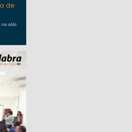
ta de
 no sólo