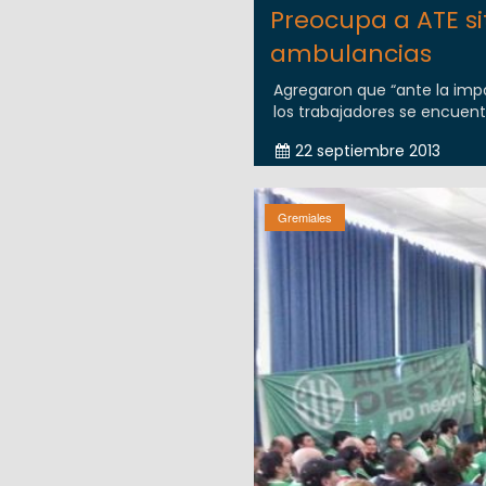
Preocupa a ATE si
ambulancias
Agregaron que “ante la impos
los trabajadores se encuen
22 septiembre 2013
Gremiales