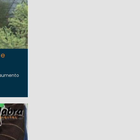
de
n aumento