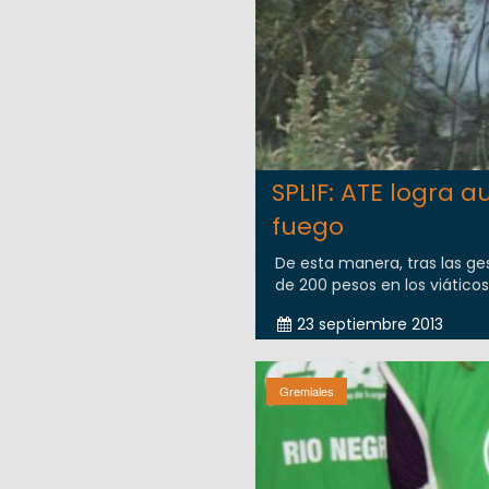
SPLIF: ATE logra 
fuego
De esta manera, tras las g
de 200 pesos en los viáticos
23 septiembre 2013
Gremiales