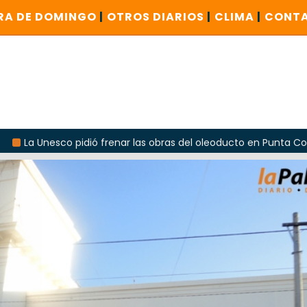
RA DE DOMINGO
|
OTROS DIARIOS
|
CLIMA
|
CONT
idió frenar las obras del oleoducto en Punta Colorada
Od