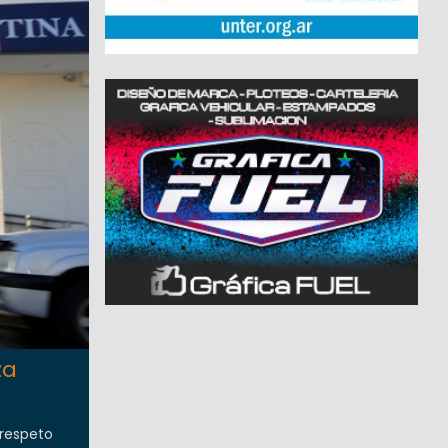
za
 respeto