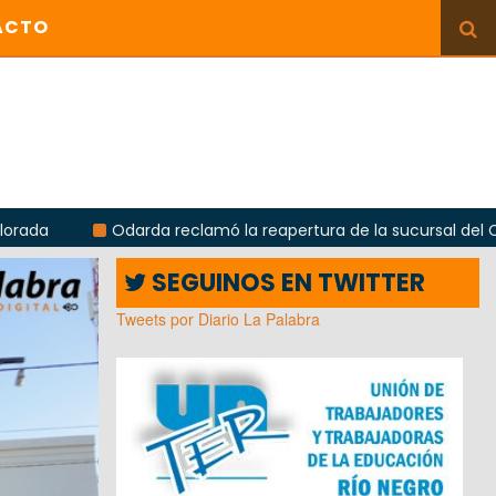
ACTO
arda reclamó la reapertura de la sucursal del Correo Argentino
SEGUINOS EN TWITTER
Tweets por Diario La Palabra