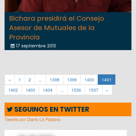
Bichara presidirá el Consejo
Asesor de Mutuales de la
Provincia
17 septiembre 2013
«
1
2
...
1398
1399
1400
1401
1402
1403
1404
...
1536
1537
»
SEGUINOS EN TWITTER
Tweets por Diario La Palabra