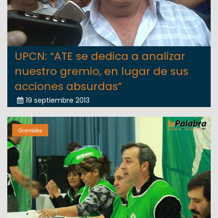
UPCN: “ATE se dedica a analizar
nuestro gremio, en lugar de sus
acciones absurdas”
19 septiembre 2013
Gremiales