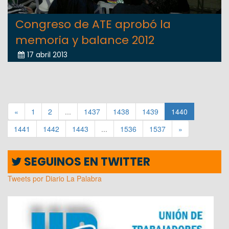
Congreso de ATE aprobó la
memoria y balance 2012
17 abril 2013
«
1
2
...
1437
1438
1439
1440
1441
1442
1443
...
1536
1537
»
SEGUINOS EN TWITTER
Tweets por Diario La Palabra