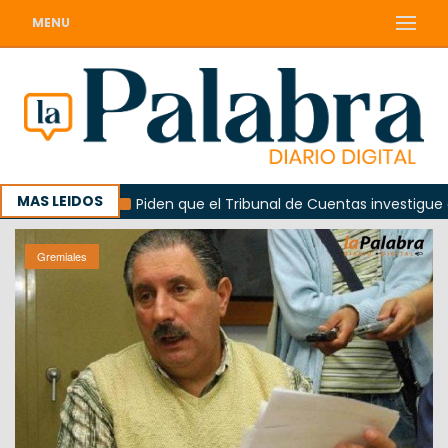
MENU
MAS LEIDOS
orada
Piden que el Tribunal de Cuentas investigue contra
Gremiales