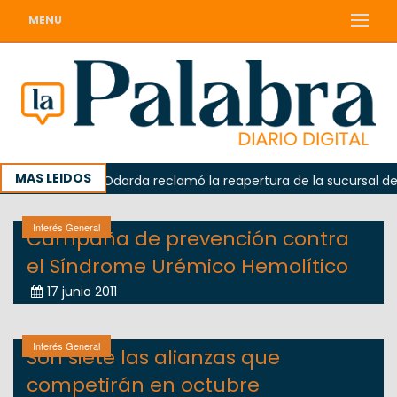
MENU
MAS LEIDOS
orada
Odarda reclamó la reapertura de la sucursal del C
Interés General
Campaña de prevención contra
el Síndrome Urémico Hemolítico
17 junio 2011
Interés General
Son siete las alianzas que
competirán en octubre