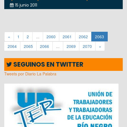
15 junio 2011
«
1
2
...
2060
2061
2062
2063
2064
2065
2066
...
2069
2070
»
SEGUINOS EN TWITTER
Tweets por Diario La Palabra