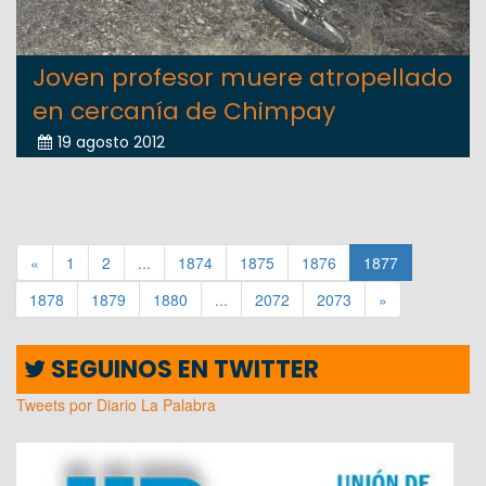
Joven profesor muere atropellado
en cercanía de Chimpay
19 agosto 2012
«
1
2
...
1874
1875
1876
1877
1878
1879
1880
...
2072
2073
»
SEGUINOS EN TWITTER
Tweets por Diario La Palabra