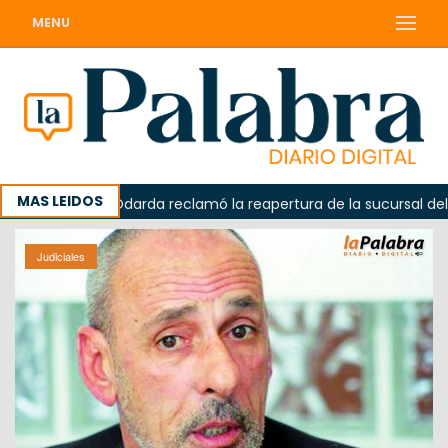
MENU
MAS LEIDOS
orada
Odarda reclamó la reapertura de la sucursal del Co
Judiciales