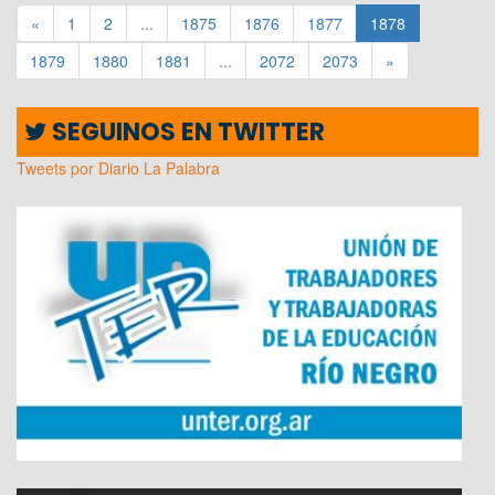
«
1
2
...
1875
1876
1877
1878
1879
1880
1881
...
2072
2073
»
SEGUINOS EN TWITTER
Tweets por Diario La Palabra