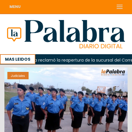
MENU
MAS LEIDOS
Odarda reclamó la reapertura de la sucursal del Correo Ar
Judiciales