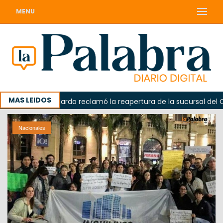
MENU
MAS LEIDOS
a
Odarda reclamó la reapertura de la sucursal del Corre
Nacionales