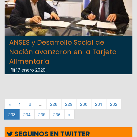
ANSES y Desarrollo Social de
Nación avanzaron en la Tarjeta
Alimentaria
17 enero 2020
«
1
2
...
228
229
230
231
232
233
234
235
236
»
SEGUINOS EN TWITTER