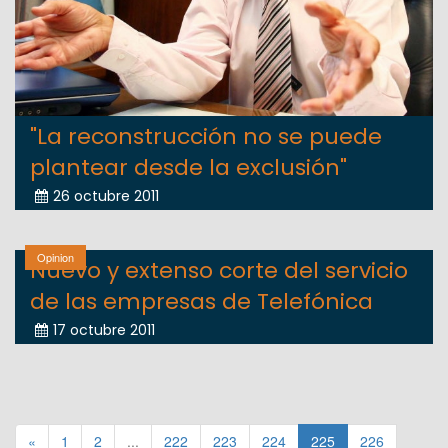
"La reconstrucción no se puede
plantear desde la exclusión"
26 octubre 2011
Opinion
Nuevo y extenso corte del servicio
de las empresas de Telefónica
17 octubre 2011
«
1
2
...
222
223
224
225
226