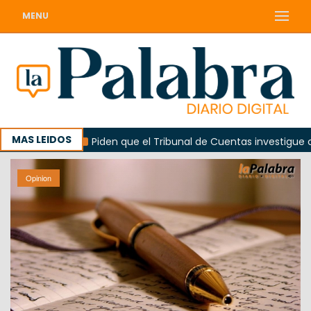
MENU
MAS LEIDOS
orada
Piden que el Tribunal de Cuentas investigue contra
Opinion