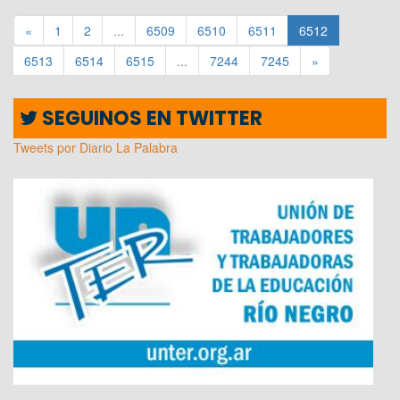
«
1
2
...
6509
6510
6511
6512
6513
6514
6515
...
7244
7245
»
SEGUINOS EN TWITTER
Tweets por Diario La Palabra