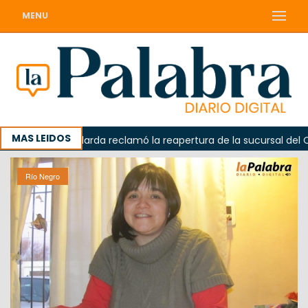
MENU
MAS LEIDOS
Odarda reclamó la reapertura de la sucursal del Correo
Río Negro