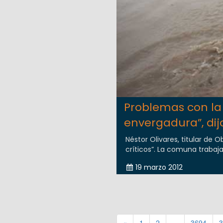
Problemas con la 
envergadura”, dij
Néstor Olivares, titular de O
críticos”. La comuna trabaja 
19 marzo 2012
«
1
2
...
3694
3