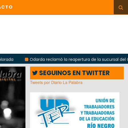
ACTO
Odarda reclamó la reapertura de la sucursal del Correo Argentin
SEGUINOS EN TWITTER
Tweets por Diario La Palabra