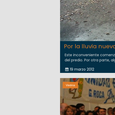
Por la lluvia nuev
Este inconveniente comenzó 
del predio. Por otra parte, a
19 marzo 2012
Viedma