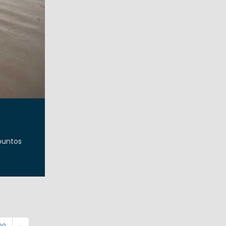
 puntos
00
»