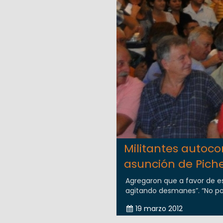
Militantes autoc
asunción de Pich
Agregaron que a favor de es
agitando desmanes”. “No pod
19 marzo 2012