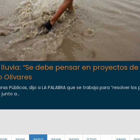
lluvia: “Se debe pensar en proyectos de
o Olivares
bras Públicas, dijo a LA PALABRA que se trabaja para “resolver los
junto a...
695
3696
3697
3698
3699
3700
...
3899
39