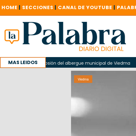
HOME
|
SECCIONES
|
CANAL DE YOUTUBE
|
PALAB
MAS LEIDOS
 la explosión del albergue municipal de Viedma
La Unesco
aña con un encuentro provincial en Roca
Viedma