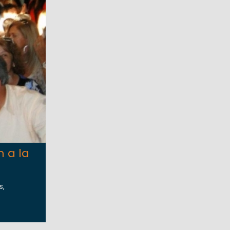
 a la
s,