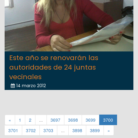
Este año se renovarán las
autoridades de 24 juntas
vecinales
14 marzo 2012
«
1
2
...
3697
3698
3699
3700
3701
3702
3703
...
3898
3899
»