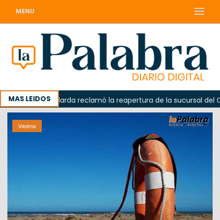
MENU
MAS LEIDOS
Odarda reclamó la reapertura de la sucursal del Correo
Viedma