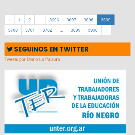
«
1
2
...
3696
3697
3698
3699
3700
3701
3702
...
3899
3900
»
SEGUINOS EN TWITTER
Tweets por Diario La Palabra