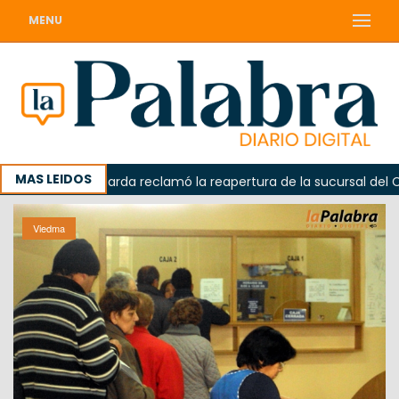
MENU
MAS LEIDOS
Odarda reclamó la reapertura de la sucursal del Correo
Viedma