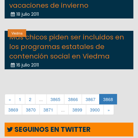
vacaciones de invierno
18 julio 2011
Viedma
Más chicos piden ser incluidos en
los programas estatales de
contención social en Viedma
16 julio 2011
«
1
2
...
3865
3866
3867
3868
3869
3870
3871
...
3899
3900
»
SEGUINOS EN TWITTER