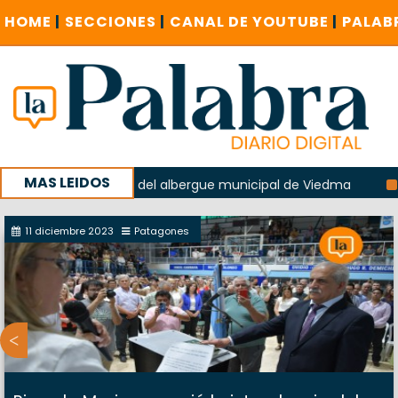
HOME
|
SECCIONES
|
CANAL DE YOUTUBE
|
PALAB
MAS LEIDOS
 en la explosión del albergue municipal de Viedma
La Une
ampaña con un encuentro provincial en Roca
11 diciembre 2023
Patagones