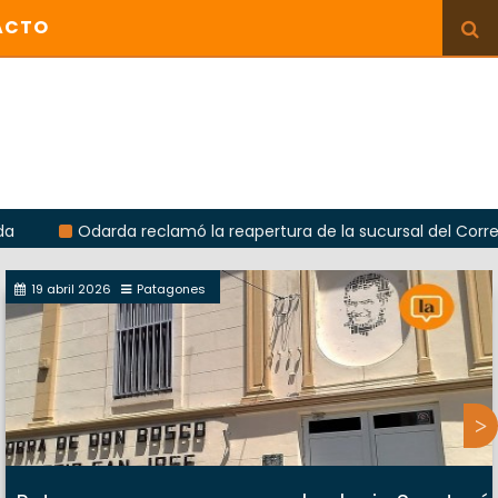
ACTO
Odarda reclamó la reapertura de la sucursal del Correo Argen
19 abril 2026
Patagones