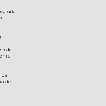
ntegrado
a
s
os del
or su
d de
so de