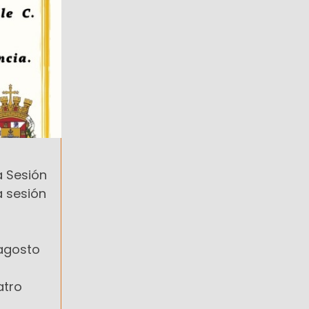
a Sesión
a sesión
 agosto
atro