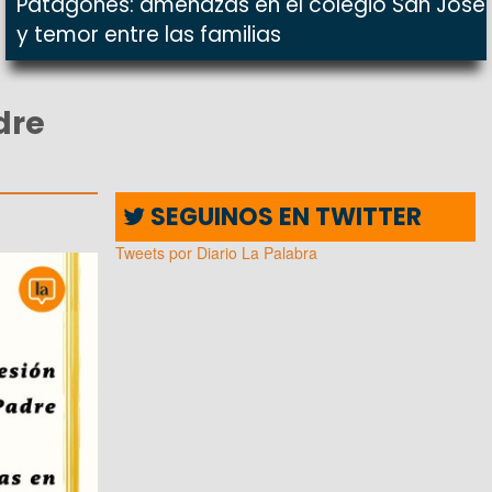
Patagones: amenazas en el colegio San José
y temor entre las familias
dre
SEGUINOS EN TWITTER
Tweets por Diario La Palabra