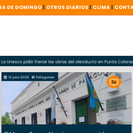
RA DE DOMINGO
|
OTROS DIARIOS
|
CLIMA
|
CONT
sco pidió frenar las obras del oleoducto en Punta Colorada
13 julio 2026
Patagones