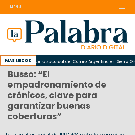
MENU
MAS LEIDOS
eapertura de la sucursal del Correo Argentino en Sierra Grande
Busso: “El
empadronamiento de
crónicos, clave para
garantizar buenas
coberturas”
La vocal gremial de IPROSS detalló cambios