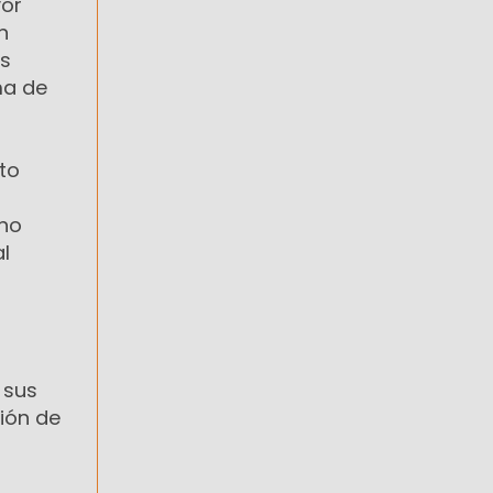
yor
n
os
ma de
rto
 no
l
 sus
ción de