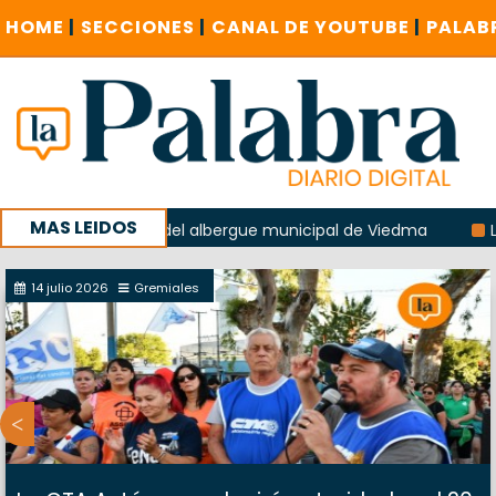
HOME
|
SECCIONES
|
CANAL DE YOUTUBE
|
PALAB
MAS LEIDOS
n la explosión del albergue municipal de Viedma
La Unesco
paña con un encuentro provincial en Roca
14 julio 2026
Gremiales