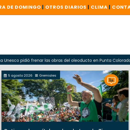
RA DE DOMINGO
|
OTROS DIARIOS
|
CLIMA
|
CONT
 pidió frenar las obras del oleoducto en Punta Colorada
5 agosto 2026
Gremiales