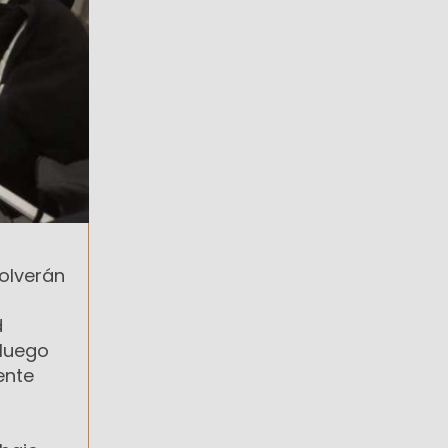
volverán
d
 luego
ente