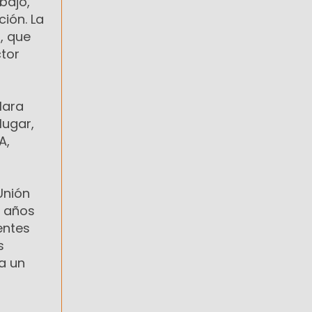
bajo,
ción. La
, que
ctor
lara
lugar,
A,
Unión
s años
entes
s
a un