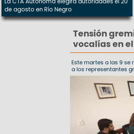
La CTA Autónoma elegirá autoridades el 20
de agosto en Río Negro
Tensión gremi
vocalías en el
Este martes a las 9 se 
a los representantes g