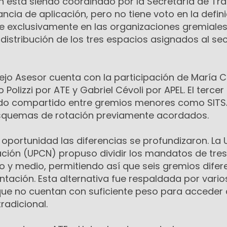
n está siendo coordinado por la Secretaría de Tra
cia de aplicación, pero no tiene voto en la defini
e exclusivamente en las organizaciones gremiales
istribución de los tres espacios asignados al se
ejo Asesor cuenta con la participación de María C
 Polizzi por ATE y Gabriel Cévoli por APEL. El tercer 
ido compartido entre gremios menores como SITS
n esquemas de rotación previamente acordados.
oportunidad las diferencias se profundizaron. La 
Nación (UPCN) propuso dividir los mandatos de tre
o y medio, permitiendo así que seis gremios difer
tación. Esta alternativa fue respaldada por vario
ue no cuentan con suficiente peso para acceder 
radicional.