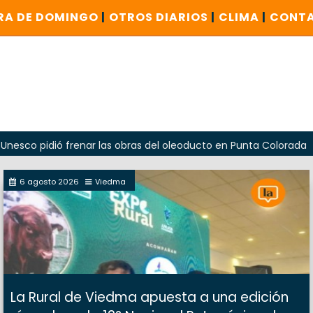
RA DE DOMINGO
|
OTROS DIARIOS
|
CLIMA
|
CONT
ió frenar las obras del oleoducto en Punta Colorada
Oda
6 agosto 2026
Viedma
La Rural de Viedma apuesta a una edición