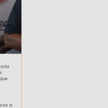
oria
e
 que
icos a