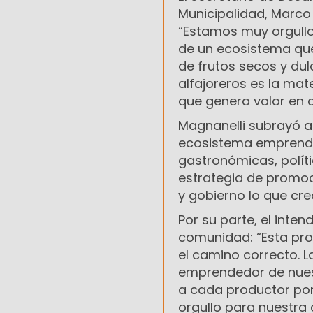
Municipalidad, Marco 
“Estamos muy orgullos
de un ecosistema que
de frutos secos y du
alfajoreros es la mat
que genera valor en 
Magnanelli subrayó ad
ecosistema emprended
gastronómicas, polít
estrategia de promoci
y gobierno lo que crea
Por su parte, el inte
comunidad: “Esta pro
el camino correcto. La
emprendedor de nuest
a cada productor por
orgullo para nuestra