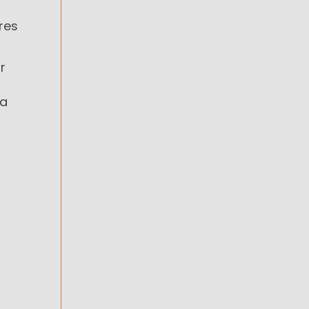
res
r
a
ia