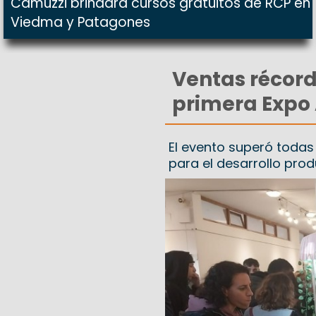
Camuzzi brindará cursos gratuitos de RCP en
Viedma y Patagones
Ventas récord
primera Expo
El evento superó todas
para el desarrollo produ