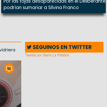
Por las fojas desaparecidas en el Deliberante
podrían sumariar a Silvina Franco
SEGUINOS EN TWITTER
idriera
Tweets por Diario La Palabra