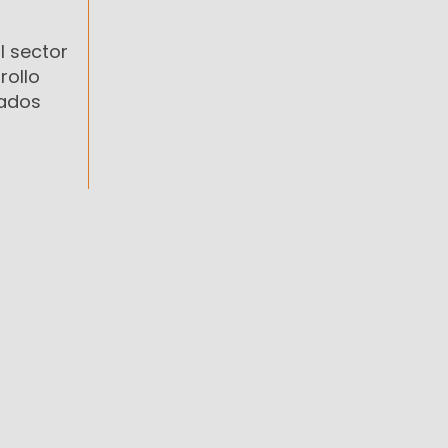
l sector
rollo
tados