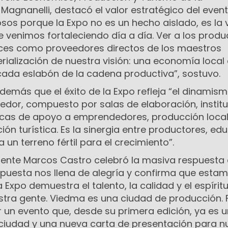
Magnanelli, destacó el valor estratégico del event
os porque la Expo no es un hecho aislado, es la v
 venimos fortaleciendo día a día. Ver a los produ
lces como proveedores directos de los maestros
erialización de nuestra visión: una economía local 
cada eslabón de la cadena productiva”, sostuvo.
emás que el éxito de la Expo refleja “el dinamism
or, compuesto por salas de elaboración, instit
icas de apoyo a emprendedores, producción local
ón turística. Es la sinergia entre productores, ed
 un terreno fértil para el crecimiento”.
ndente Marcos Castro celebró la masiva respuesta 
puesta nos llena de alegría y confirma que esta
 Expo demuestra el talento, la calidad y el espírit
ra gente. Viedma es una ciudad de producción. F
 un evento que, desde su primera edición, ya es u
 ciudad y una nueva carta de presentación para n