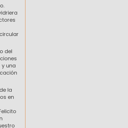
o.
idriera
ctores
circular
o del
uciones
 y una
ucación
de la
mos en
u
elicito
n
uestro