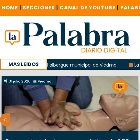
HOME
|
SECCIONES
|
CANAL DE YOUTUBE
|
PALAB
MAS LEIDOS
explosión del albergue municipal de Viedma
La Unesco pid
 con un encuentro provincial en Roca
31 julio 2026
Viedma