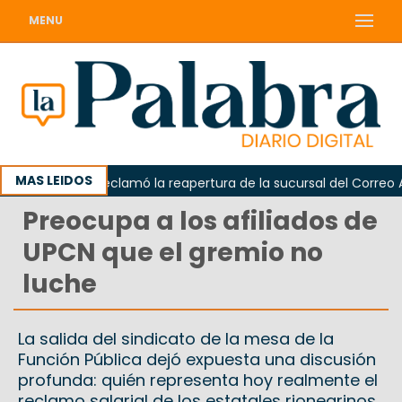
MENU
MAS LEIDOS
Odarda reclamó la reapertura de la sucursal del Correo Argen
Preocupa a los afiliados de
UPCN que el gremio no
luche
La salida del sindicato de la mesa de la
Función Pública dejó expuesta una discusión
profunda: quién representa hoy realmente el
reclamo salarial de los estatales rionegrinos