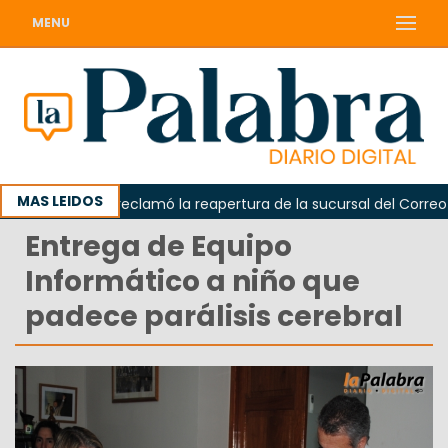
MENU
MAS LEIDOS
Odarda reclamó la reapertura de la sucursal del Correo Arge
Entrega de Equipo
Informático a niño que
padece parálisis cerebral