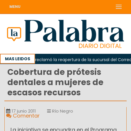
MENU
MAS LEIDOS
Odarda reclamó la reapertura de la sucursal del Correo Ar
Cobertura de prótesis
dentales a mujeres de
escasos recursos
17 junio 2011
Río Negro
Comentar
La iniciativa se encuadra en el Programa