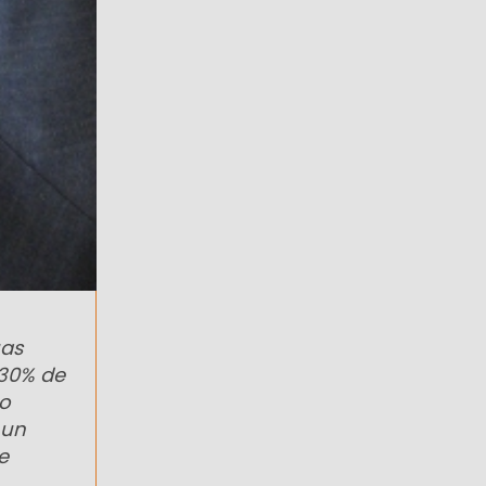
uas
 30% de
no
 un
e