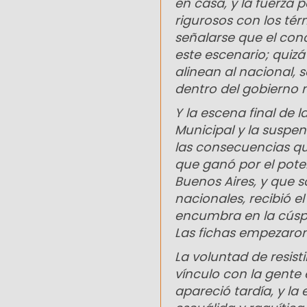
en casa, y la fuerza p
rigurosos con los tér
señalarse que el co
este escenario; quizá 
alinean al nacional, 
dentro del gobierno 
Y la escena final de
Municipal y la suspe
las consecuencias que
que ganó por el poten
Buenos Aires, y que 
nacionales, recibió 
encumbra en la cúspid
Las fichas empezaron
La voluntad de resist
vínculo con la gente 
apareció tardía, y l