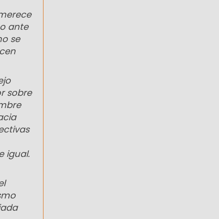
, merece
o ante
no se
acen
ejo
r sobre
ombre
acia
ectivas
 igual.
el
ismo
iada