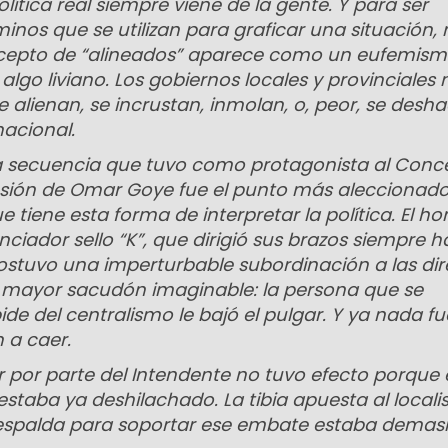
olítica real siempre viene de la gente. Y para ser
minos que se utilizan para graficar una situación
ncepto de “alineados” aparece como un eufemism
algo liviano. Los gobiernos locales y provinciales 
se alienan, se incrustan, inmolan, o, peor, se desh
nacional.
 la secuencia que tuvo como protagonista al Conc
nsión de Omar Goye fue el punto más aleccionado
 tiene esta forma de interpretar la política. El h
ciador sello “K”, que dirigió sus brazos siempre h
sostuvo una imperturbable subordinación a las dir
el mayor sacudón imaginable: la persona que se
e del centralismo le bajó el pulgar. Y ya nada fue
 a caer.
ir por parte del Intendente no tuvo efecto porque 
estaba ya deshilachado. La tibia apuesta al local
a espalda para soportar ese embate estaba demas