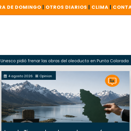
RA DE DOMINGO
|
OTROS DIARIOS
|
CLIMA
|
CONT
frenar las obras del oleoducto en Punta Colorada
Odarda 
4 agosto 2026
Opinion