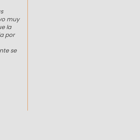
us
uvo muy
e la
a por
nte se