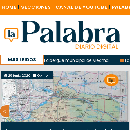
HOME
|
SECCIONES
|
CANAL DE YOUTUBE
|
PALAB
MAS LEIDOS
losión del albergue municipal de Viedma
La Unesco pidió 
n un encuentro provincial en Roca
28 junio 2026
Opinion