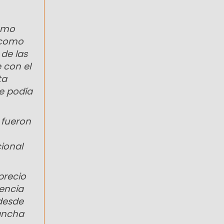
como
 como
 de las
 con el
ta
ue podía
 fueron
cional
precio
sencia
 desde
sancha