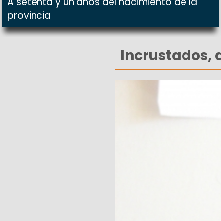
A setenta y un años del nacimiento de la
provincia
Incrustados, 