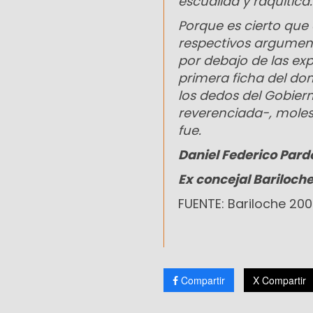
escuálida y raquítica.
Porque es cierto que 
respectivos argument
por debajo de las ex
primera ficha del do
los dedos del Gobier
reverenciada-, molest
fue.
Daniel Federico Pard
Ex concejal Bariloch
FUENTE: Bariloche 20
Compartir
X Compartir