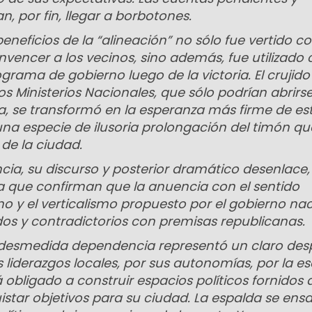
, por fin, llegar a borbotones.
 beneficios de la “alineación” no sólo fue vertido 
vencer a los vecinos, sino además, fue utilizado
grama de gobierno luego de la victoria. El crujido
s Ministerios Nacionales, que sólo podrían abrirse
ta, se transformó en la esperanza más firme de es
 una especie de ilusoria prolongación del timón q
de la ciudad.
encia, su discurso y posterior dramático desenlace,
ia que confirman que la anuencia con el sentido
no y el verticalismo propuesto por el gobierno na
dos y contradictorios con premisas republicanas.
 desmedida dependencia representó un claro des
os liderazgos locales, por sus autonomías, por la e
á obligado a construir espacios políticos fornidos
istar objetivos para su ciudad. La espalda se en