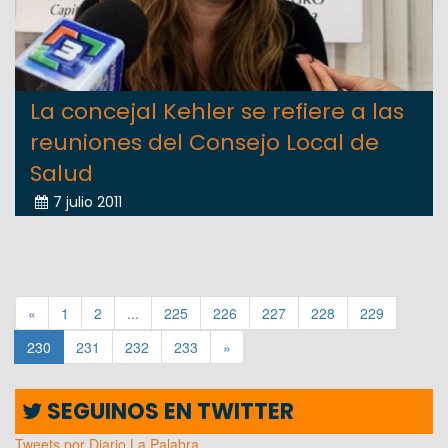
La concejal Kehler se refiere a las
reuniones del Consejo Local de
Salud
7 julio 2011
«
1
2
...
225
226
227
228
229
230
231
232
233
»
SEGUINOS EN TWITTER
Tweets por Diario La Palabra