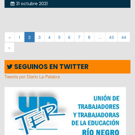
31 octubre 2021
«
1
2
3
4
5
6
7
8
...
43
44
»
SEGUINOS EN TWITTER
Tweets por Diario La Palabra