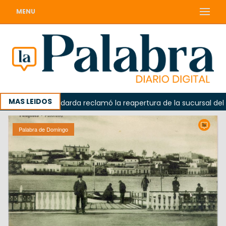
MENU
MAS LEIDOS
ada
Odarda reclamó la reapertura de la sucursal del Corr
Palabra de Domingo